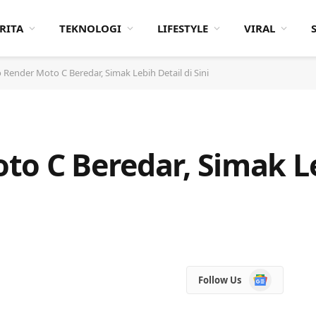
RITA
TEKNOLOGI
LIFESTYLE
VIRAL
 Render Moto C Beredar, Simak Lebih Detail di Sini
o C Beredar, Simak Le
Google
Follow Us
News