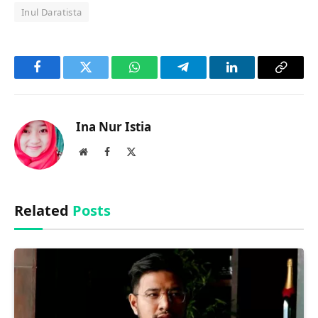
Inul Daratista
Facebook
Twitter
WhatsApp
Telegram
LinkedIn
Copy
Link
Ina Nur Istia
Website
Facebook
X
(Twitter)
Related
Posts