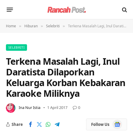
Home
Hiburan
Selebriti
Terkena Masalah Lagi, Inul Daratista Dilaporkan Keluarga Korban Kebakaran Karaoke Miliknya
»
»
»
SELEBRITI
Terkena Masalah Lagi, Inul
Daratista Dilaporkan
Keluarga Korban Kebakaran
Karaoke Miliknya
Ina Nur Istia
1 April 2017
0
Google
Share
Follow Us
News