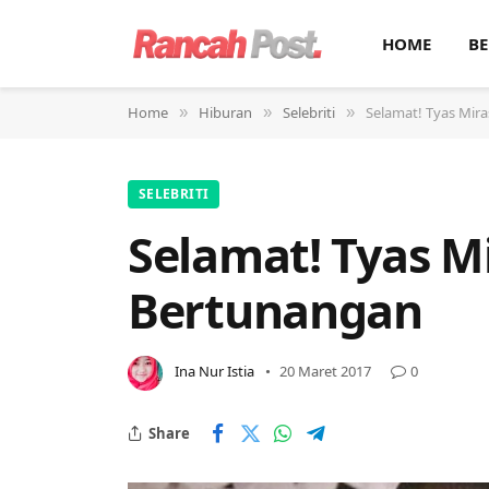
HOME
BE
Home
Hiburan
Selebriti
Selamat! Tyas Mir
»
»
»
SELEBRITI
Selamat! Tyas M
Bertunangan
Ina Nur Istia
20 Maret 2017
0
Share