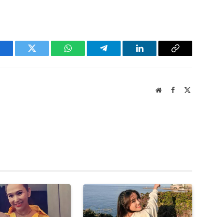
acebook
Twitter
WhatsApp
Telegram
LinkedIn
Copy
Link
Website
Facebook
X
(Twitter)