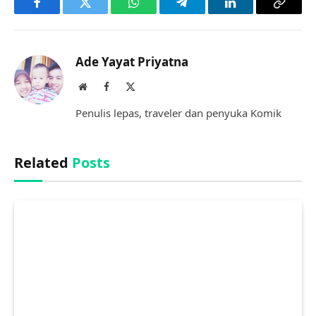
Facebook
Twitter
WhatsApp
Telegram
LinkedIn
Copy
Link
Ade Yayat Priyatna
Website
Facebook
X
(Twitter)
Penulis lepas, traveler dan penyuka Komik
Related
Posts