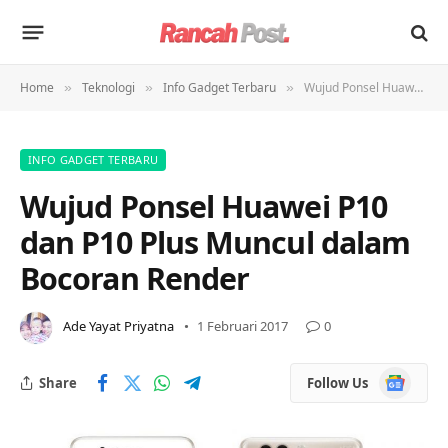
Home
Teknologi
Info Gadget Terbaru
Wujud Ponsel Huawei P10 dan P10 Plus Muncul dalam Bocoran Render
»
»
»
INFO GADGET TERBARU
Wujud Ponsel Huawei P10
dan P10 Plus Muncul dalam
Bocoran Render
Ade Yayat Priyatna
1 Februari 2017
0
Google
Share
Follow Us
News