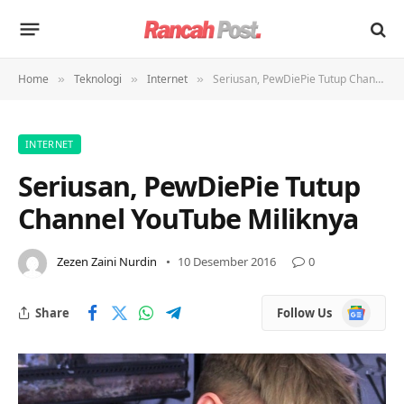
Home
Teknologi
Internet
Seriusan, PewDiePie Tutup Channel YouTube Miliknya
»
»
»
INTERNET
Seriusan, PewDiePie Tutup
Channel YouTube Miliknya
Zezen Zaini Nurdin
10 Desember 2016
0
Google
Share
Follow Us
News