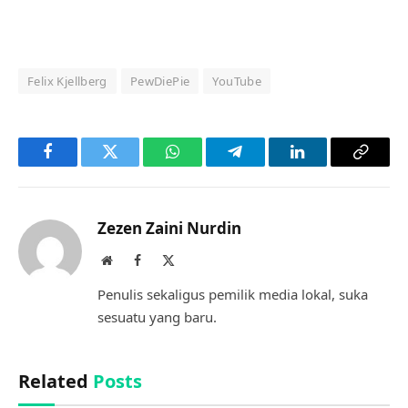
Felix Kjellberg
PewDiePie
YouTube
Facebook
Twitter
WhatsApp
Telegram
LinkedIn
Copy
Link
Zezen Zaini Nurdin
Website
Facebook
X
(Twitter)
Penulis sekaligus pemilik media lokal, suka
sesuatu yang baru.
Related
Posts