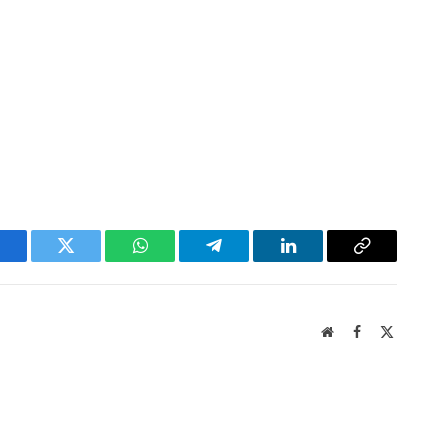
acebook
Twitter
WhatsApp
Telegram
LinkedIn
Copy
Link
Website
Facebook
X
(Twitter)