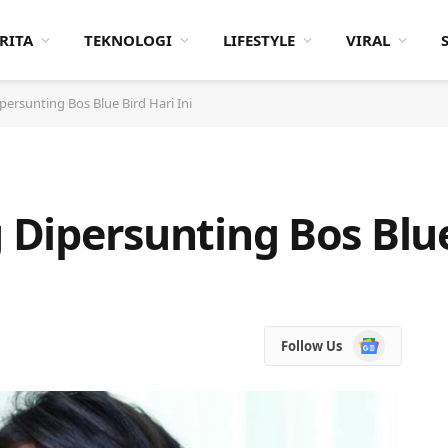
RITA
TEKNOLOGI
LIFESTYLE
VIRAL
ipersunting Bos Blue Bird Hari Ini
g Dipersunting Bos Blue
Google
Follow Us
News