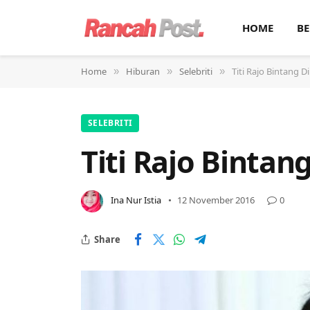
HOME
BE
Home
Hiburan
Selebriti
Titi Rajo Bintang D
»
»
»
SELEBRITI
Titi Rajo Bintan
Ina Nur Istia
12 November 2016
0
Share