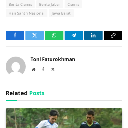
Berita Ciamis
Berita Jabar
Ciamis
Hari Santri Nasional
Jawa Barat
Facebook
Twitter
WhatsApp
Telegram
LinkedIn
Copy
Link
Toni Faturokhman
Website
Facebook
X
(Twitter)
Related
Posts