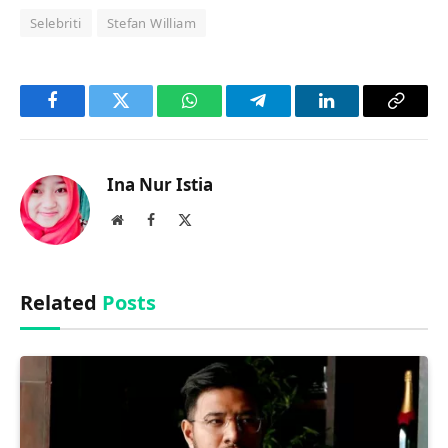
Selebriti
Stefan William
Facebook
Twitter
WhatsApp
Telegram
LinkedIn
Copy
Link
Ina Nur Istia
Website
Facebook
X
(Twitter)
Related
Posts