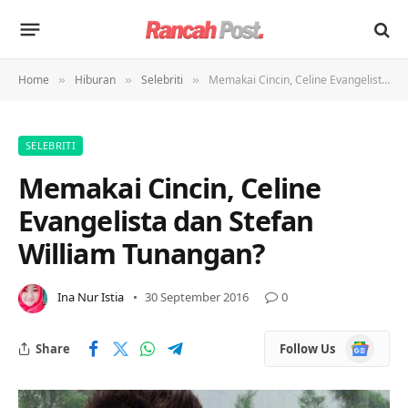
Home
Hiburan
Selebriti
Memakai Cincin, Celine Evangelista dan Stefan William Tunangan?
»
»
»
SELEBRITI
Memakai Cincin, Celine
Evangelista dan Stefan
William Tunangan?
Ina Nur Istia
30 September 2016
0
Google
Share
Follow Us
News