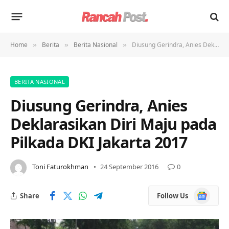
Home
Berita
Berita Nasional
Diusung Gerindra, Anies Deklarasikan Diri Maju pada Pilkada DKI Jakarta 2017
»
»
»
BERITA NASIONAL
Diusung Gerindra, Anies
Deklarasikan Diri Maju pada
Pilkada DKI Jakarta 2017
Toni Faturokhman
24 September 2016
0
Google
Share
Follow Us
News