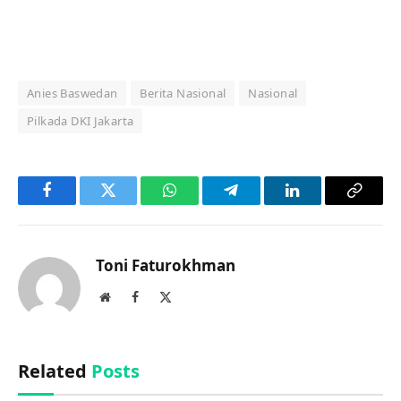
Anies Baswedan
Berita Nasional
Nasional
Pilkada DKI Jakarta
Facebook
Twitter
WhatsApp
Telegram
LinkedIn
Copy
Link
Toni Faturokhman
Website
Facebook
X
(Twitter)
Related
Posts