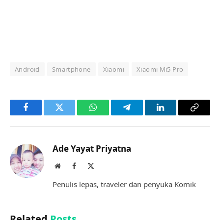
Android
Smartphone
Xiaomi
Xiaomi Mi5 Pro
Facebook
Twitter
WhatsApp
Telegram
LinkedIn
Copy
Link
Ade Yayat Priyatna
Website
Facebook
X
(Twitter)
Penulis lepas, traveler dan penyuka Komik
Related
Posts