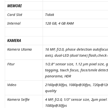
MEMORI
Card Slot
Tidak
Internal
128 GB, 4 GB RAM
KAMERA
Kamera Utama
16 MP, f/2.0, phase detection autofocus
axis), dual-LED (dual tone) flash,check 
Fitur
1/2.8″ sensor size, 1.12 µm pixel size, 
tagging, touch focus, face/smile detect
panorama, HDR
Video
2160p@30fps, 1080p@30fps, 720p@120
quality
Kamera Selfie
4 MP, f/2.0, 1/3″ sensor size, 2µm pixel 
1080p@30fps