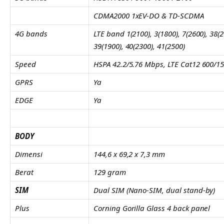
CDMA2000 1xEV-DO & TD-SCDMA
4G bands
LTE band 1(2100), 3(1800), 7(2600), 38(2
39(1900), 40(2300), 41(2500)
Speed
HSPA 42.2/5.76 Mbps, LTE Cat12 600/1
GPRS
Ya
EDGE
Ya
BODY
Dimensi
144,6 x 69,2 x 7,3 mm
Berat
129 gram
SIM
Dual SIM (Nano-SIM, dual stand-by)
Plus
Corning Gorilla Glass 4 back panel