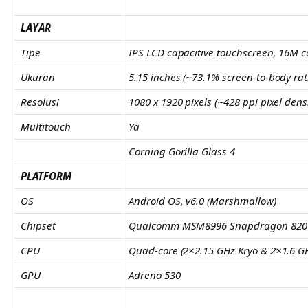
LAYAR
Tipe
IPS LCD capacitive touchscreen, 16M c
Ukuran
5.15 inches (~73.1% screen-to-body rat
Resolusi
1080 x 1920 pixels (~428 ppi pixel densi
Multitouch
Ya
Corning Gorilla Glass 4
PLATFORM
OS
Android OS, v6.0 (Marshmallow)
Chipset
Qualcomm MSM8996 Snapdragon 820
CPU
Quad-core (2×2.15 GHz Kryo & 2×1.6 GH
GPU
Adreno 530