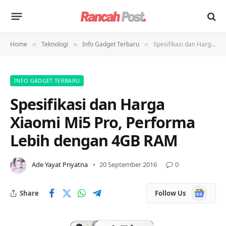
Home
Teknologi
Info Gadget Terbaru
Spesifikasi dan Harga Xiaomi Mi5 Pro, Performa Lebih dengan 4GB RAM
»
»
»
INFO GADGET TERBARU
Spesifikasi dan Harga
Xiaomi Mi5 Pro, Performa
Lebih dengan 4GB RAM
Ade Yayat Priyatna
20 September 2016
0
Google
Share
Follow Us
News