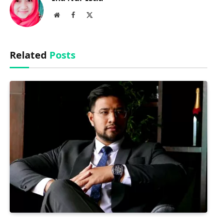
Website
Facebook
X
(Twitter)
Related
Posts