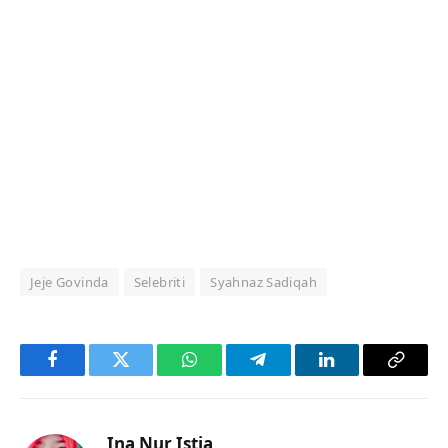
Jeje Govinda
Selebriti
Syahnaz Sadiqah
Facebook
Twitter
WhatsApp
Telegram
LinkedIn
Copy
Link
Ina Nur Istia