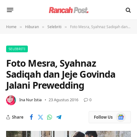
Home
Hiburan
Selebriti
Foto Mesra, Syahnaz Sadiqah dan Jeje Govinda Jalani Prewedding
»
»
»
SELEBRITI
Foto Mesra, Syahnaz
Sadiqah dan Jeje Govinda
Jalani Prewedding
Ina Nur Istia
23 Agustus 2016
0
Google
Share
Follow Us
News