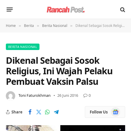
Home
Berita
Berita Nasional
Dikenal Sebagai Sosok Religius, Ini Wajah Pelaku Pembuat Vaksin Palsu
»
»
»
BERITA NASIONAL
Dikenal Sebagai Sosok
Religius, Ini Wajah Pelaku
Pembuat Vaksin Palsu
Toni Faturokhman
26 Juni 2016
0
Google
Share
Follow Us
News