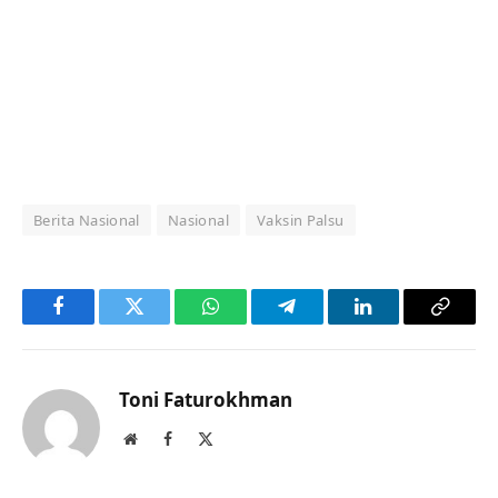
Berita Nasional
Nasional
Vaksin Palsu
Facebook
Twitter
WhatsApp
Telegram
LinkedIn
Copy
Link
Toni Faturokhman
Website
Facebook
X
(Twitter)