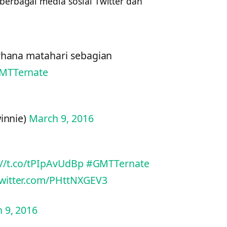
berbagai media sosial Twitter dan
hana matahari sebagian
MTTernate
winnie)
March 9, 2016
://t.co/tPIpAvUdBp
#GMTTernate
twitter.com/PHttNXGEV3
 9, 2016