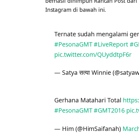
berhasil dihimpun Rancah Post dari 
Instagram di bawah ini.
Ternate sudah mengalami ger
#PesonaGMT
#LiveReport
#G
pic.twitter.com/QUyddtpF6r
— Satya सत्या Winnie (@satya
Gerhana Matahari Total
https
#PesonaGMT
#GMT2016
pic.
— Him (@HimSaifanah)
March