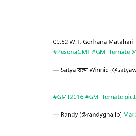
09.52 WIT. Gerhana Matahari 
#PesonaGMT
#GMTTernate
@
— Satya सत्या Winnie (@satya
#GMT2016
#GMTTernate
pic
— Randy (@randyghalib)
Marc