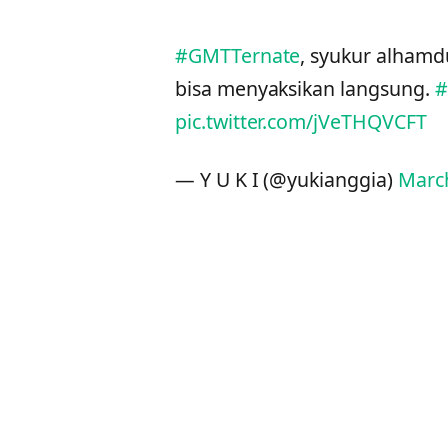
#GMTTernate
, syukur alhamd
bisa menyaksikan langsung.
#
pic.twitter.com/jVeTHQVCFT
— Y U K I (@yukianggia)
March