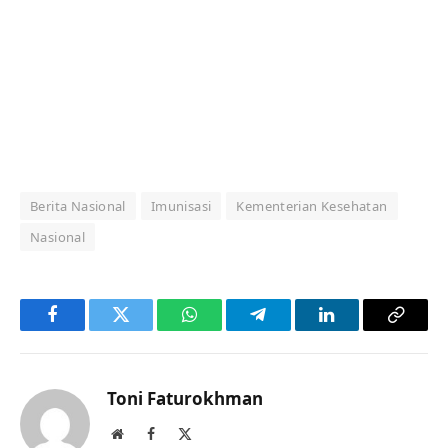
Berita Nasional
Imunisasi
Kementerian Kesehatan
Nasional
Facebook
Twitter
WhatsApp
Telegram
LinkedIn
Copy
Link
Toni Faturokhman
Website
Facebook
X