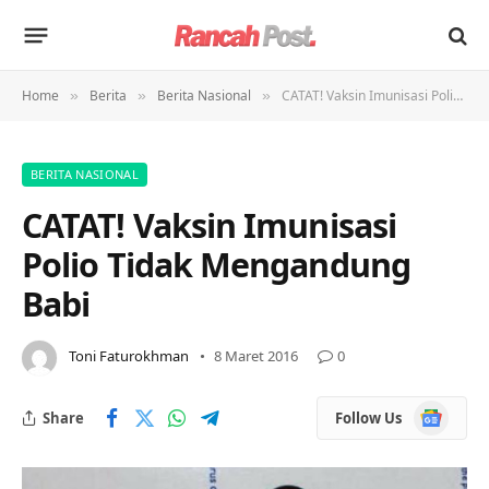
Home
Berita
Berita Nasional
CATAT! Vaksin Imunisasi Polio Tidak Mengandung Babi
»
»
»
BERITA NASIONAL
CATAT! Vaksin Imunisasi
Polio Tidak Mengandung
Babi
Toni Faturokhman
8 Maret 2016
0
Google
Share
Follow Us
News