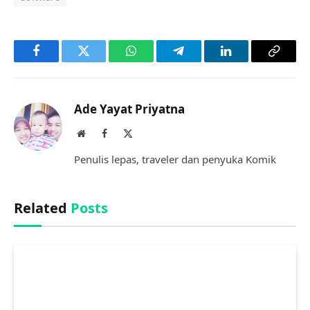
Facebook
Twitter
WhatsApp
Telegram
LinkedIn
Copy
Link
Ade Yayat Priyatna
Website
Facebook
X
(Twitter)
Penulis lepas, traveler dan penyuka Komik
Related
Posts