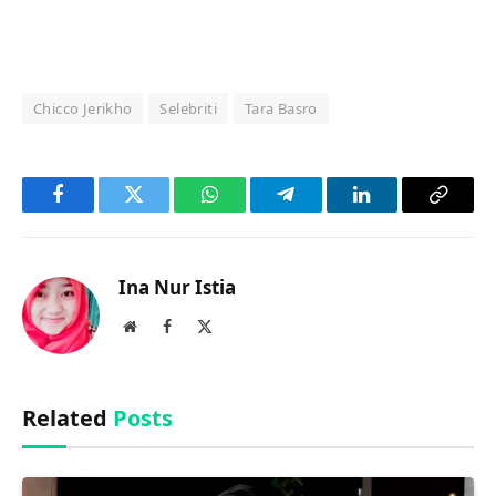
Chicco Jerikho
Selebriti
Tara Basro
Facebook
Twitter
WhatsApp
Telegram
LinkedIn
Copy
Link
Ina Nur Istia
Website
Facebook
X
(Twitter)
Related
Posts