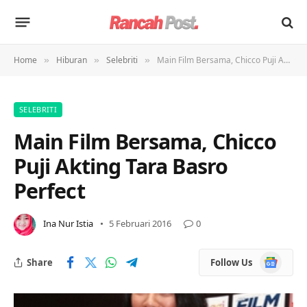
Home
Hiburan
Selebriti
Main Film Bersama, Chicco Puji Akting Tara Basro Perfect
»
»
»
SELEBRITI
Main Film Bersama, Chicco
Puji Akting Tara Basro
Perfect
Ina Nur Istia
5 Februari 2016
0
Google
Share
Follow Us
News