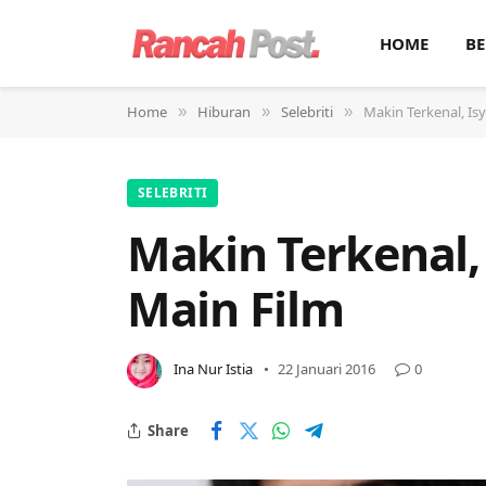
HOME
BE
Home
Hiburan
Selebriti
Makin Terkenal, Is
»
»
»
SELEBRITI
Makin Terkenal,
Main Film
Ina Nur Istia
22 Januari 2016
0
Share