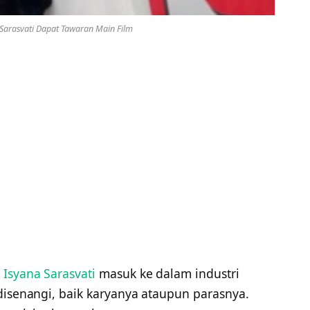
 Sarasvati Dapat Tawaran Main Film
a
Isyana Sarasvati
masuk ke dalam industri
disenangi, baik karyanya ataupun parasnya.