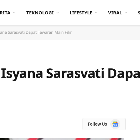
RITA
TEKNOLOGI
LIFESTYLE
VIRAL
yana Sarasvati Dapat Tawaran Main Film
 Isyana Sarasvati Dap
Google
Follow Us
News