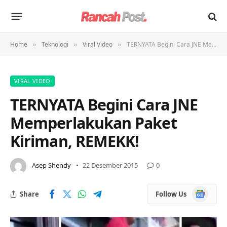
Home
Teknologi
Viral Video
TERNYATA Begini Cara JNE Memperlakukan Paket Kiriman, REMEKK!
»
»
»
VIRAL VIDEO
TERNYATA Begini Cara JNE
Memperlakukan Paket
Kiriman, REMEKK!
Asep Shendy
22 Desember 2015
0
Google
Share
Follow Us
News