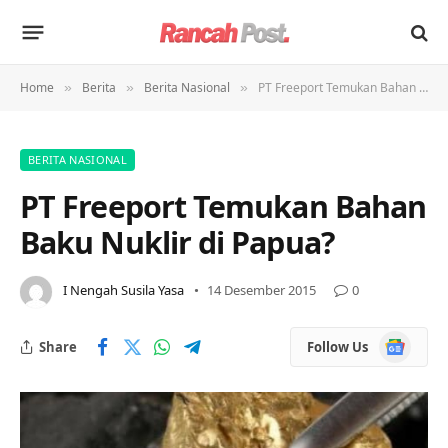
Home
Berita
Berita Nasional
PT Freeport Temukan Bahan Baku Nuklir di Papua?
»
»
»
BERITA NASIONAL
PT Freeport Temukan Bahan
Baku Nuklir di Papua?
I Nengah Susila Yasa
14 Desember 2015
0
Google
Share
Follow Us
News