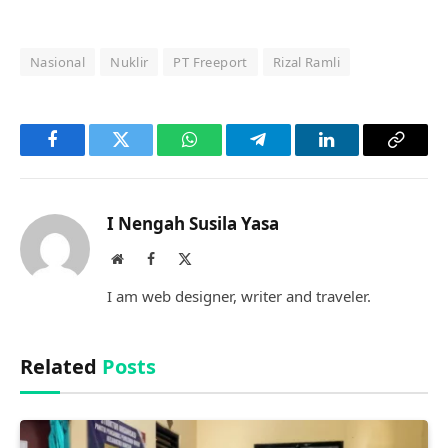
Nasional
Nuklir
PT Freeport
Rizal Ramli
Facebook
Twitter
WhatsApp
Telegram
LinkedIn
Copy
Link
I Nengah Susila Yasa
Website
Facebook
X
(Twitter)
I am web designer, writer and traveler.
Related
Posts