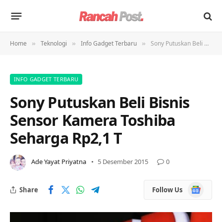
Home
Teknologi
Info Gadget Terbaru
Sony Putuskan Beli Bisnis Sensor Kamera Toshiba Seharga Rp2,1 T
»
»
»
INFO GADGET TERBARU
Sony Putuskan Beli Bisnis
Sensor Kamera Toshiba
Seharga Rp2,1 T
Ade Yayat Priyatna
5 Desember 2015
0
Google
Share
Follow Us
News