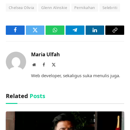
Chelsea Olivia
Glenn Alinskie
Pernikahan
Selebriti
Facebook
Twitter
WhatsApp
Telegram
LinkedIn
Copy
Link
Maria Ulfah
Website
Facebook
X
(Twitter)
Web developer, sekaligus suka menulis juga.
Related
Posts