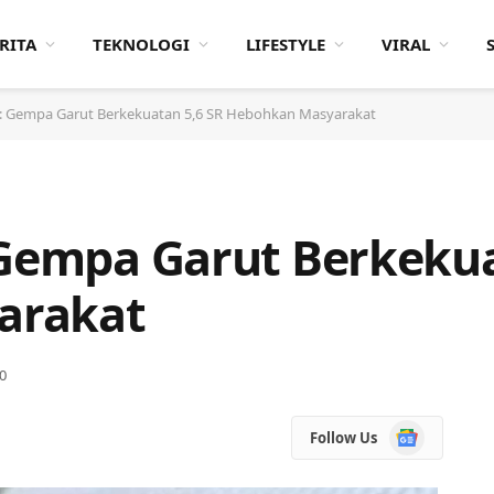
RITA
TEKNOLOGI
LIFESTYLE
VIRAL
u: Gempa Garut Berkekuatan 5,6 SR Hebohkan Masyarakat
 Gempa Garut Berkekua
arakat
0
Google
Follow Us
News