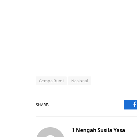
Gempa Bumi
Nasional
SHARE.
F
I Nengah Susila Yasa