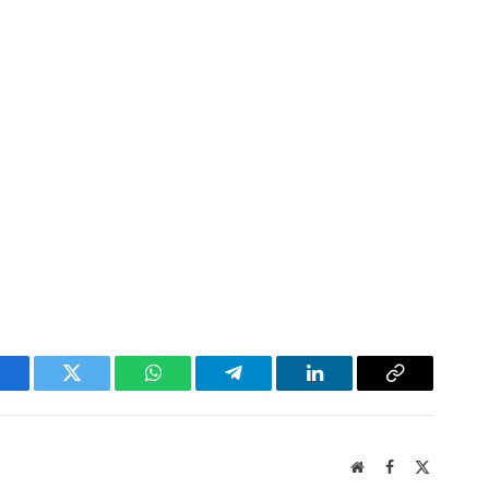
acebook
Twitter
WhatsApp
Telegram
LinkedIn
Copy
Link
Website
Facebook
X
(Twitter)