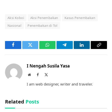
Aksi Koboi
Aksi Penembakan
Kasus Penembakan
Nasional
Penembakan di Tol
Facebook
Twitter
WhatsApp
Telegram
LinkedIn
Copy
Link
I Nengah Susila Yasa
Website
Facebook
X
(Twitter)
I am web designer, writer and traveler.
Related
Posts