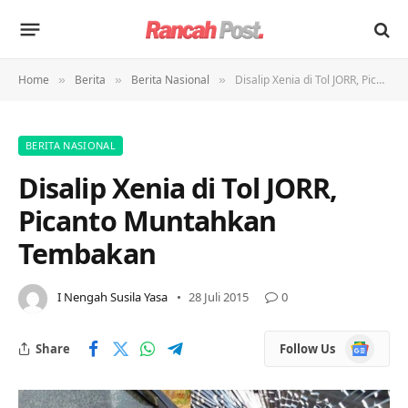
Home
Berita
Berita Nasional
Disalip Xenia di Tol JORR, Picanto Muntahkan Tembakan
»
»
»
BERITA NASIONAL
Disalip Xenia di Tol JORR,
Picanto Muntahkan
Tembakan
I Nengah Susila Yasa
28 Juli 2015
0
Google
Share
Follow Us
News