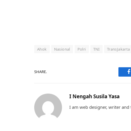
Ahok
Nasional
Polri
TNI
TransJakarta
SHARE.
F
I Nengah Susila Yasa
I am web designer, writer and t