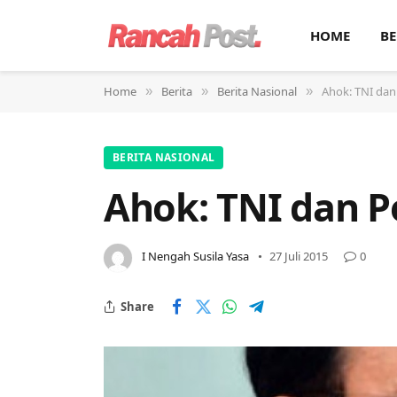
HOME
BE
Home
Berita
Berita Nasional
Ahok: TNI dan 
»
»
»
BERITA NASIONAL
Ahok: TNI dan Po
I Nengah Susila Yasa
27 Juli 2015
0
Share