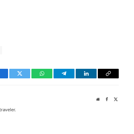
acebook
Twitter
WhatsApp
Telegram
LinkedIn
Copy
Link
Website
Facebook
X
(Twitter)
raveler.