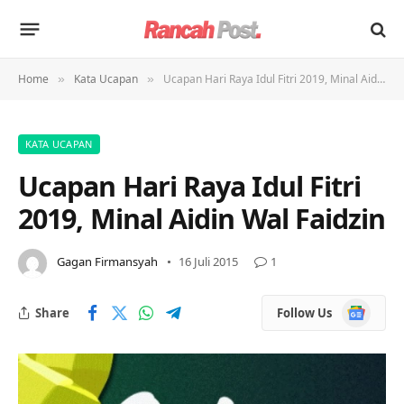
Home
Kata Ucapan
Ucapan Hari Raya Idul Fitri 2019, Minal Aidin Wal Faidzin
»
»
KATA UCAPAN
Ucapan Hari Raya Idul Fitri
2019, Minal Aidin Wal Faidzin
Gagan Firmansyah
16 Juli 2015
1
Google
Share
Follow Us
News