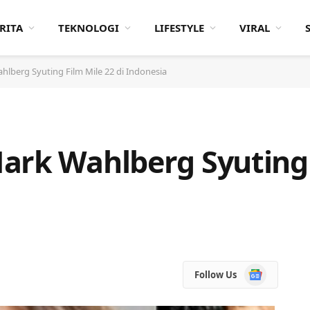
RITA
TEKNOLOGI
LIFESTYLE
VIRAL
lberg Syuting Film Mile 22 di Indonesia
ark Wahlberg Syuting 
Google
Follow Us
News