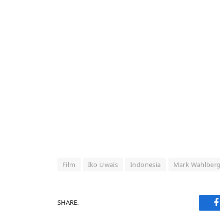
Film
Iko Uwais
Indonesia
Mark Wahlber
SHARE.
F