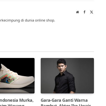
Link
Website
Facebook
X
(Twitter)
berkecimpung di dunia online shop.
Indonesia Murka,
Gara-Gara Ganti Warna
laim Wayang
Rambut, Aktor Iko Uwais