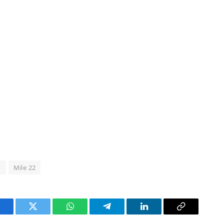
g
Mile 22
acebook
Twitter
WhatsApp
Telegram
LinkedIn
Copy