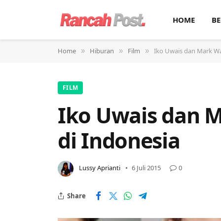
HOME
BE
Home
Hiburan
Film
Iko Uwais dan Mark Wah
»
»
»
FILM
Iko Uwais dan M
di Indonesia
Lussy Aprianti
6 Juli 2015
0
Share