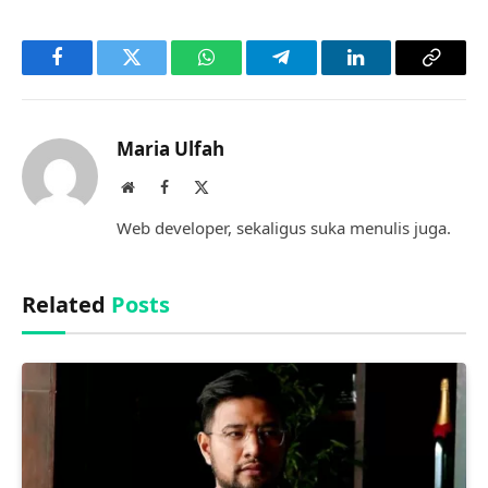
Facebook
Twitter
WhatsApp
Telegram
LinkedIn
Copy
Link
Maria Ulfah
Website
Facebook
X
(Twitter)
Web developer, sekaligus suka menulis juga.
Related
Posts