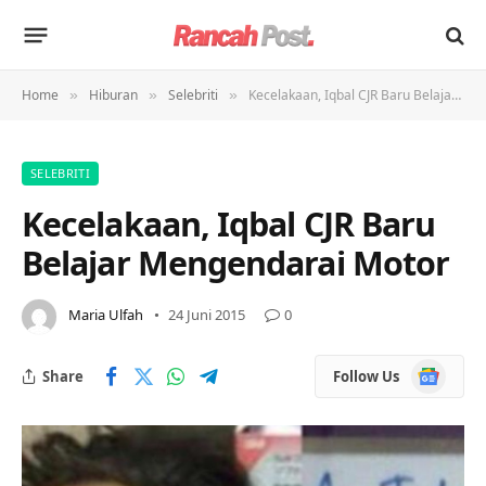
Home
Hiburan
Selebriti
Kecelakaan, Iqbal CJR Baru Belajar Mengendarai Motor
»
»
»
SELEBRITI
Kecelakaan, Iqbal CJR Baru
Belajar Mengendarai Motor
Maria Ulfah
24 Juni 2015
0
Google
Share
Follow Us
News