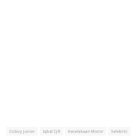
Coboy Junior
Iqbal CJR
Kecelakaan Motor
Selebriti