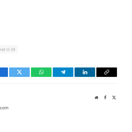
nas U-23
acebook
Twitter
WhatsApp
Telegram
LinkedIn
Copy
Link
Website
Facebook
X
(Twitter)
p.com