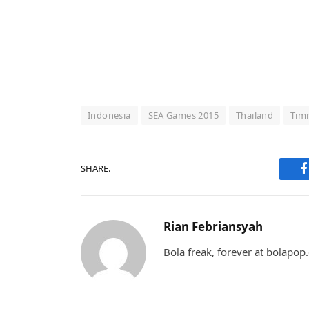
Indonesia
SEA Games 2015
Thailand
Tim
SHARE.
F
Rian Febriansyah
Bola freak, forever at bolapo