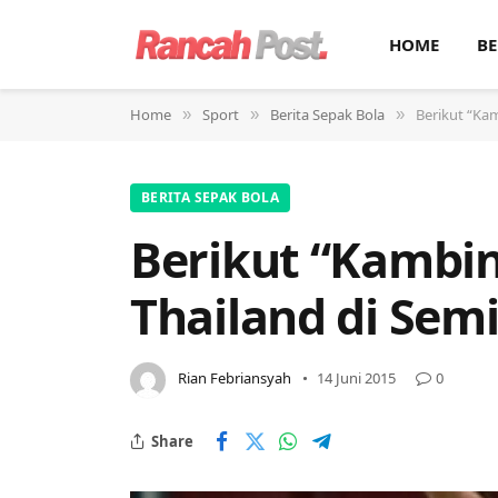
HOME
BE
Home
Sport
Berita Sepak Bola
Berikut “Ka
»
»
»
BERITA SEPAK BOLA
Berikut “Kambin
Thailand di Sem
Rian Febriansyah
14 Juni 2015
0
Share