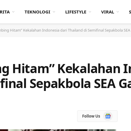
RITA
TEKNOLOGI
LIFESTYLE
VIRAL
mbing Hitam” Kekalahan Indonesia dari Thailand di Semifinal Sepakbola SE
g Hitam” Kekalahan I
ifinal Sepakbola SEA 
Google
Follow Us
News