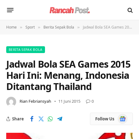
Home
Sport
Berita Sepak Bola
Jadwal Bola SEA Games 2015 Hari Ini: Menang, Indonesia Ditantang Thailand
»
»
»
BERITA SEPAK BOLA
Jadwal Bola SEA Games 2015
Hari Ini: Menang, Indonesia
Ditantang Thailand
Rian Febriansyah
11 Juni 2015
0
Google
Share
Follow Us
News