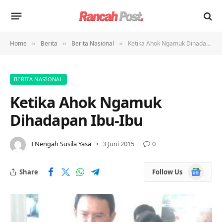
Home
Berita
Berita Nasional
Ketika Ahok Ngamuk Dihadapan Ibu-Ibu
»
»
»
BERITA NASIONAL
Ketika Ahok Ngamuk
Dihadapan Ibu-Ibu
I Nengah Susila Yasa
3 Juni 2015
0
Google
Share
Follow Us
News