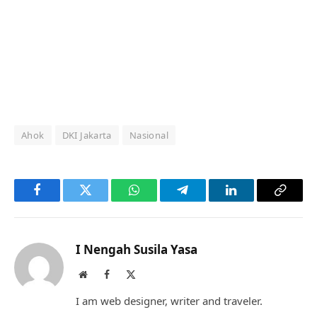
Ahok
DKI Jakarta
Nasional
Facebook
Twitter
WhatsApp
Telegram
LinkedIn
Copy
Link
I Nengah Susila Yasa
Website
Facebook
X
(Twitter)
I am web designer, writer and traveler.