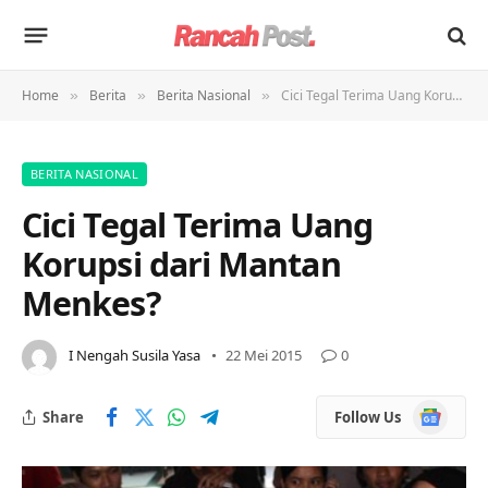
Home
Berita
Berita Nasional
Cici Tegal Terima Uang Korupsi dari Mantan Menkes?
»
»
»
BERITA NASIONAL
Cici Tegal Terima Uang
Korupsi dari Mantan
Menkes?
I Nengah Susila Yasa
22 Mei 2015
0
Google
Share
Follow Us
News