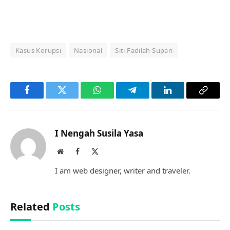
Kasus Korupsi
Nasional
Siti Fadilah Supari
Facebook
Twitter
WhatsApp
Telegram
LinkedIn
Copy
Link
I Nengah Susila Yasa
Website
Facebook
X
(Twitter)
I am web designer, writer and traveler.
Related
Posts