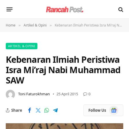
Home
Artikel & Opini
Kebenaran Ilmiah Peristiwa Isra Mi’raj Nabi Muhammad SAW
»
»
ARTIKEL & OPINI
Kebenaran Ilmiah Peristiwa
Isra Mi’raj Nabi Muhammad
SAW
Toni Faturokhman
25 April 2015
0
Google
Share
Follow Us
News