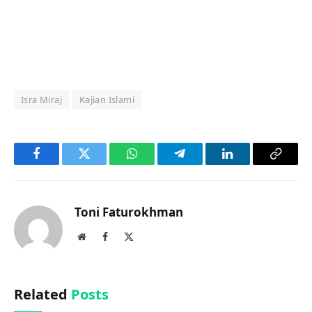
Isra Miraj
Kajian Islami
Facebook
Twitter
WhatsApp
Telegram
LinkedIn
Copy
Link
Toni Faturokhman
Website
Facebook
X
(Twitter)
Related
Posts