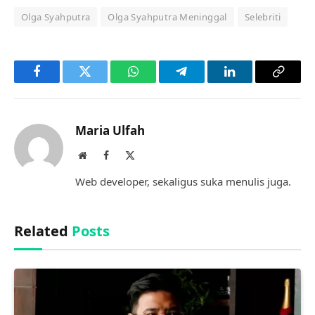
Olga Syahputra
Olga Syahputra Meninggal
Selebriti
Facebook
Twitter
WhatsApp
Telegram
LinkedIn
Copy
Link
Maria Ulfah
Website
Facebook
X
(Twitter)
Web developer, sekaligus suka menulis juga.
Related
Posts