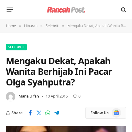
Home
Hiburan
Selebriti
Mengaku Dekat, Apakah Wanita Berhijab Ini Pacar Olga Syahputra?
»
»
»
SELEBRITI
Mengaku Dekat, Apakah
Wanita Berhijab Ini Pacar
Olga Syahputra?
Maria Ulfah
10 April 2015
0
Google
Share
Follow Us
News