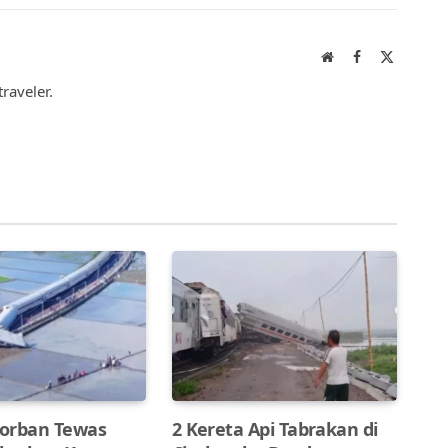
Link
Website
Facebook
X
(Twitter)
raveler.
orban Tewas
2 Kereta Api Tabrakan di