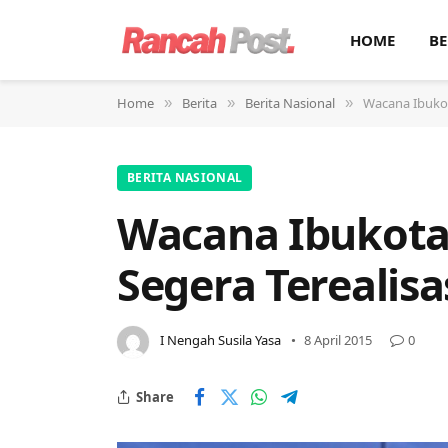
HOME
BE
Home
Berita
Berita Nasional
Wacana Ibukot
»
»
»
BERITA NASIONAL
Wacana Ibukota
Segera Terealis
I Nengah Susila Yasa
8 April 2015
0
Share