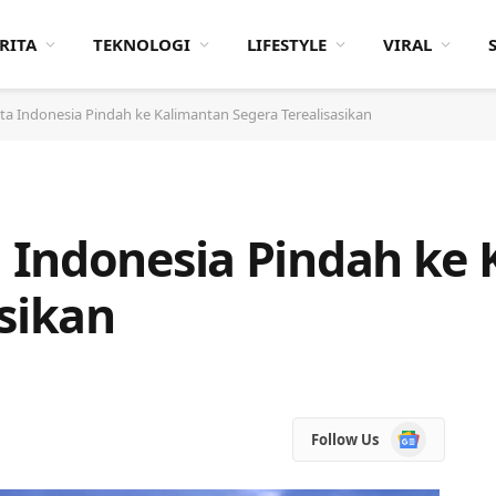
RITA
TEKNOLOGI
LIFESTYLE
VIRAL
a Indonesia Pindah ke Kalimantan Segera Terealisasikan
 Indonesia Pindah ke 
asikan
Google
Follow Us
News