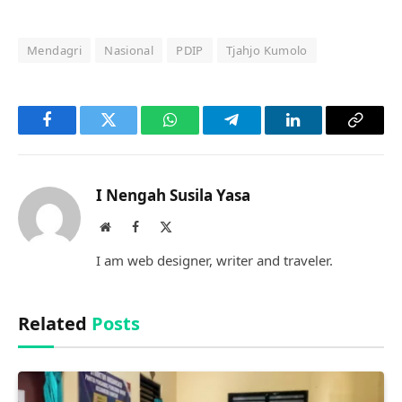
Mendagri
Nasional
PDIP
Tjahjo Kumolo
Facebook
Twitter
WhatsApp
Telegram
LinkedIn
Copy
Link
I Nengah Susila Yasa
Website
Facebook
X
(Twitter)
I am web designer, writer and traveler.
Related
Posts