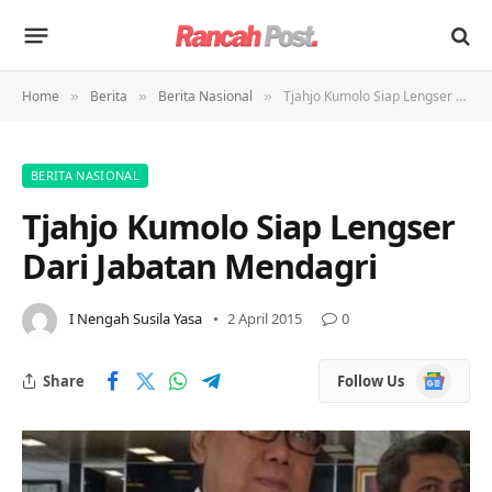
Home
Berita
Berita Nasional
Tjahjo Kumolo Siap Lengser Dari Jabatan Mendagri
»
»
»
BERITA NASIONAL
Tjahjo Kumolo Siap Lengser
Dari Jabatan Mendagri
I Nengah Susila Yasa
2 April 2015
0
Google
Share
Follow Us
News