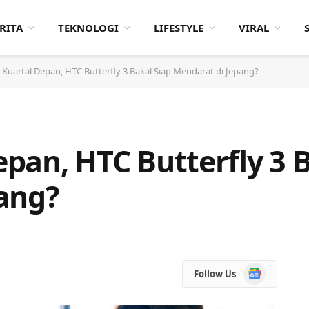
RITA
TEKNOLOGI
LIFESTYLE
VIRAL
is Kuartal Depan, HTC Butterfly 3 Bakal Siap Mendarat di Jepang?
Depan, HTC Butterfly 3 
ang?
Google
Follow Us
News