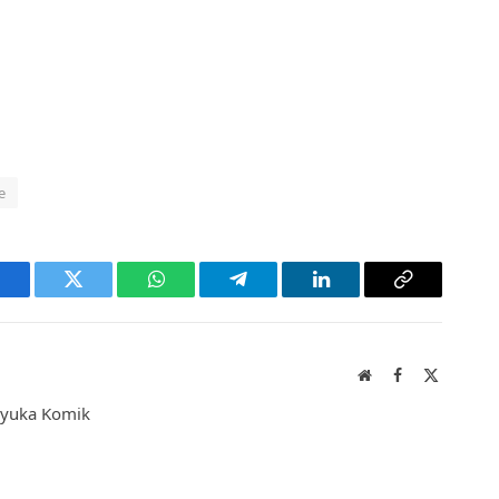
e
acebook
Twitter
WhatsApp
Telegram
LinkedIn
Copy
Link
Website
Facebook
X
(Twitter)
enyuka Komik