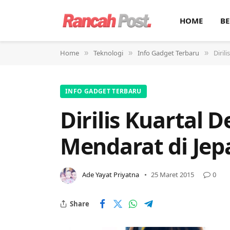
HOME
BE
Home
Teknologi
Info Gadget Terbaru
Diril
»
»
»
INFO GADGET TERBARU
Dirilis Kuartal 
Mendarat di Jep
Ade Yayat Priyatna
25 Maret 2015
0
Share