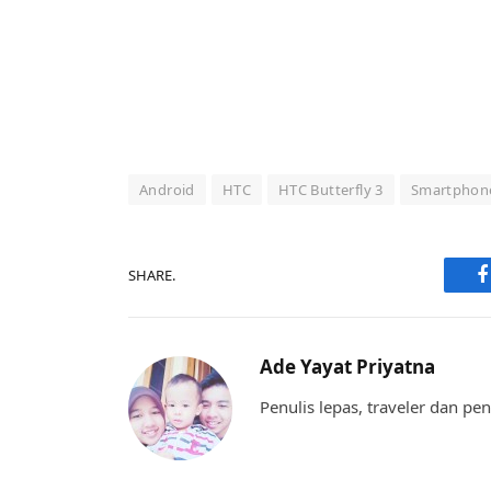
Android
HTC
HTC Butterfly 3
Smartphon
SHARE.
F
Ade Yayat Priyatna
Penulis lepas, traveler dan p