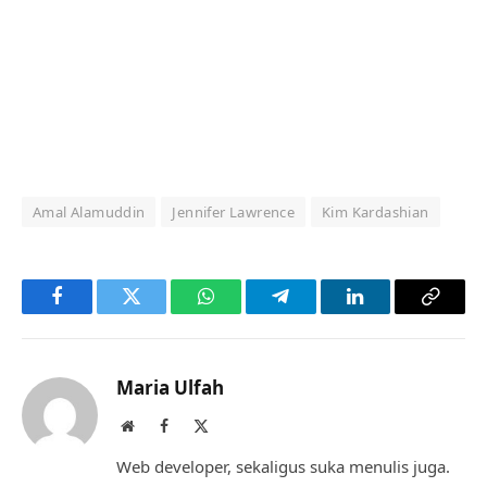
Amal Alamuddin
Jennifer Lawrence
Kim Kardashian
Facebook
Twitter
WhatsApp
Telegram
LinkedIn
Copy
Link
Maria Ulfah
Website
Facebook
X
(Twitter)
Web developer, sekaligus suka menulis juga.