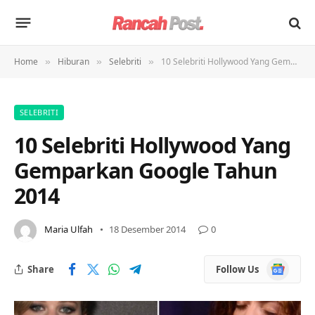
Home
Hiburan
Selebriti
10 Selebriti Hollywood Yang Gemparkan Google Tahun 2014
»
»
»
SELEBRITI
10 Selebriti Hollywood Yang
Gemparkan Google Tahun
2014
Maria Ulfah
18 Desember 2014
0
Google
Share
Follow Us
News