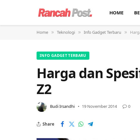
HOME
BE
Home
Teknologi
Info Gadget Terbaru
Harga
»
»
»
INFO GADGET TERBARU
Harga dan Spesif
Z2
Budi Irsandhi
19 November 2014
0
Share