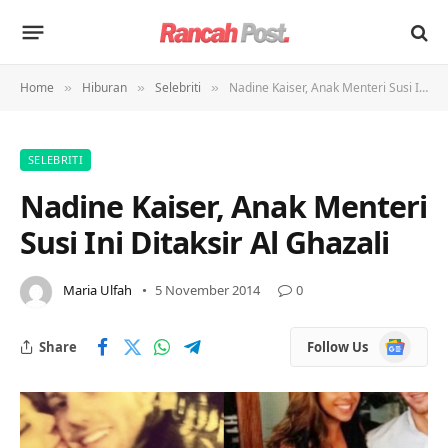
Home
Hiburan
Selebriti
Nadine Kaiser, Anak Menteri Susi Ini Ditaksir Al Ghazali
»
»
»
SELEBRITI
Nadine Kaiser, Anak Menteri
Susi Ini Ditaksir Al Ghazali
Maria Ulfah
5 November 2014
0
Google
Share
Follow Us
News