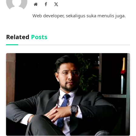
Website
Facebook
X
(Twitter)
Web developer, sekaligus suka menulis juga.
Related
Posts