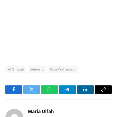
Al Ghazali
Selebriti
Susi Pudjiastuti
Facebook
Twitter
WhatsApp
Telegram
LinkedIn
Copy
Link
Maria Ulfah