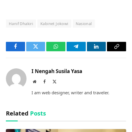
Hanif Dhakiri
Kabinet Jokowi
Nasional
Facebook
Twitter
WhatsApp
Telegram
LinkedIn
Copy
Link
I Nengah Susila Yasa
Website
Facebook
X
(Twitter)
I am web designer, writer and traveler.
Related
Posts