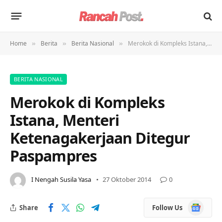
Home
Berita
Berita Nasional
Merokok di Kompleks Istana, Menteri Ketenagakerjaan Ditegur Paspampres
»
»
»
BERITA NASIONAL
Merokok di Kompleks
Istana, Menteri
Ketenagakerjaan Ditegur
Paspampres
I Nengah Susila Yasa
27 Oktober 2014
0
Google
Share
Follow Us
News