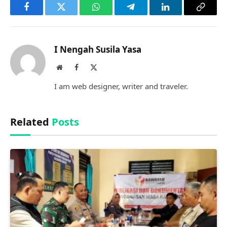
Facebook
Twitter
WhatsApp
Telegram
LinkedIn
Copy
Link
I Nengah Susila Yasa
Website
Facebook
X
(Twitter)
I am web designer, writer and traveler.
Related
Posts