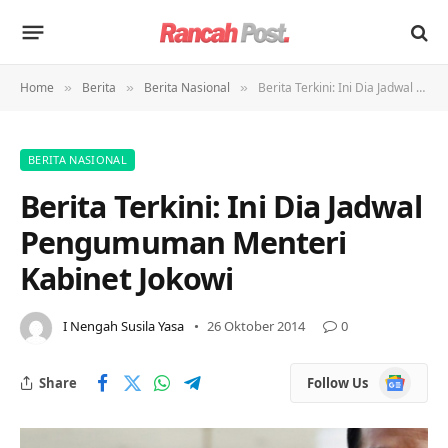
Home
Berita
Berita Nasional
Berita Terkini: Ini Dia Jadwal Pengumuman Menteri Kabinet Jokowi
»
»
»
BERITA NASIONAL
Berita Terkini: Ini Dia Jadwal
Pengumuman Menteri
Kabinet Jokowi
I Nengah Susila Yasa
26 Oktober 2014
0
Google
Share
Follow Us
News