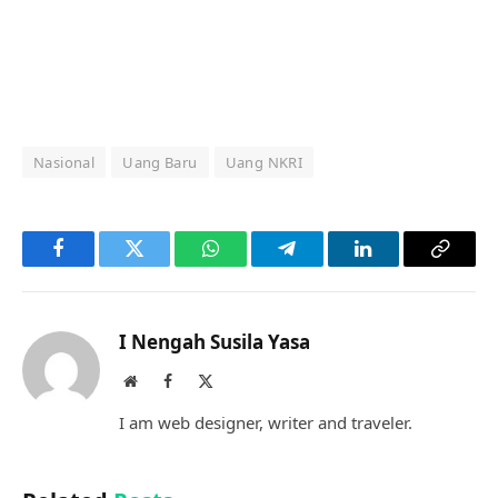
Nasional
Uang Baru
Uang NKRI
Facebook
Twitter
WhatsApp
Telegram
LinkedIn
Copy
Link
I Nengah Susila Yasa
Website
Facebook
X
(Twitter)
I am web designer, writer and traveler.