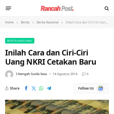
Home
Berita
Berita Nasional
Inilah Cara dan Ciri-Ciri Uang NKRI Cetakan Baru
»
»
»
BERITA NASIONAL
Inilah Cara dan Ciri-Ciri
Uang NKRI Cetakan Baru
I Nengah Susila Yasa
14 Agustus 2014
0
Google
Share
Follow Us
News