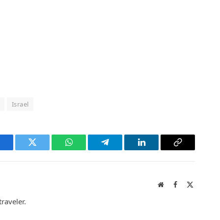
Israel
acebook
Twitter
WhatsApp
Telegram
LinkedIn
Copy
Link
Website
Facebook
X
(Twitter)
raveler.