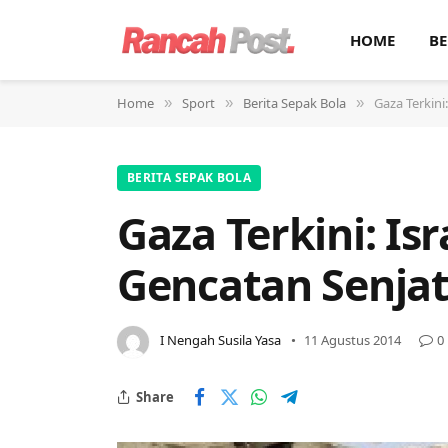
HOME
BE
Home
Sport
Berita Sepak Bola
Gaza Terkini
»
»
»
BERITA SEPAK BOLA
Gaza Terkini: Is
Gencatan Senja
I Nengah Susila Yasa
11 Agustus 2014
0
Share