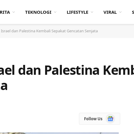
RITA
TEKNOLOGI
LIFESTYLE
VIRAL
: Israel dan Palestina Kembali Sepakat Gencatan Senjata
rael dan Palestina Kem
ta
Google
Follow Us
News