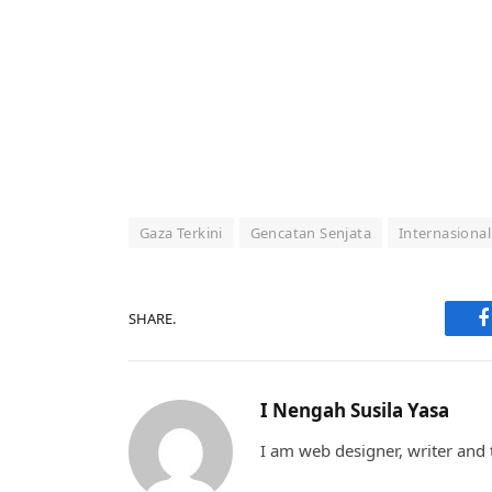
Gaza Terkini
Gencatan Senjata
Internasional
SHARE.
F
I Nengah Susila Yasa
I am web designer, writer and t