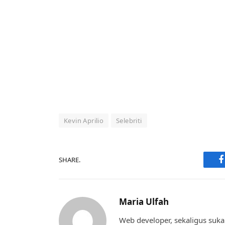
Kevin Aprilio
Selebriti
SHARE.
F
Maria Ulfah
Web developer, sekaligus suka