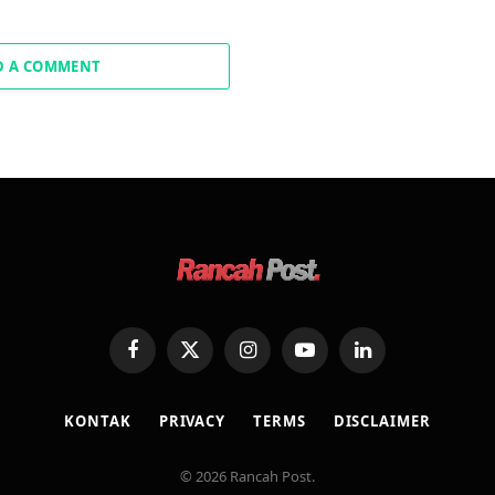
D A COMMENT
Facebook
X
Instagram
YouTube
LinkedIn
(Twitter)
KONTAK
PRIVACY
TERMS
DISCLAIMER
© 2026 Rancah Post.