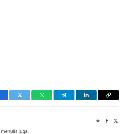
acebook
Twitter
WhatsApp
Telegram
LinkedIn
Copy
Link
Website
Facebook
X
(Twitter)
 menulis juga.