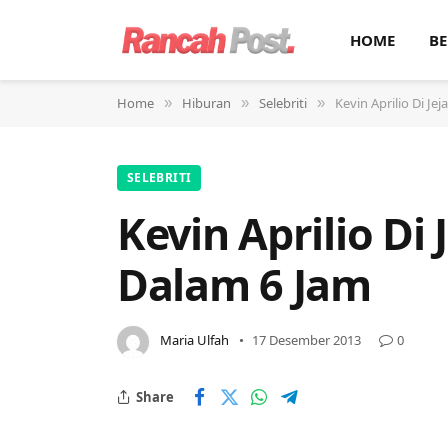
HOME
BE
Home
Hiburan
Selebriti
Kevin Aprilio Di Je
»
»
»
SELEBRITI
Kevin Aprilio Di
Dalam 6 Jam
Maria Ulfah
17 Desember 2013
0
Share