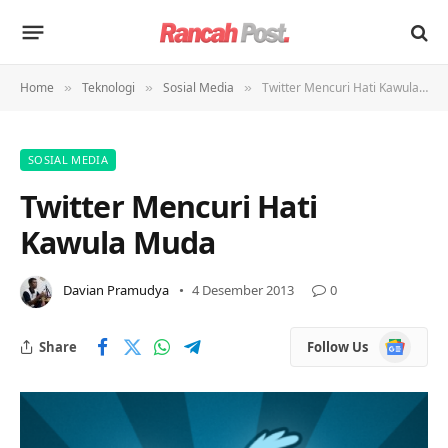
Home
Teknologi
Sosial Media
Twitter Mencuri Hati Kawula Muda
»
»
»
SOSIAL MEDIA
Twitter Mencuri Hati
Kawula Muda
Davian Pramudya
4 Desember 2013
0
Google
Share
Follow Us
News