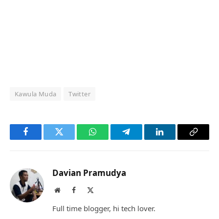
Kawula Muda
Twitter
Facebook
Twitter
WhatsApp
Telegram
LinkedIn
Copy
Link
Davian Pramudya
Website
Facebook
X
(Twitter)
Full time blogger, hi tech lover.