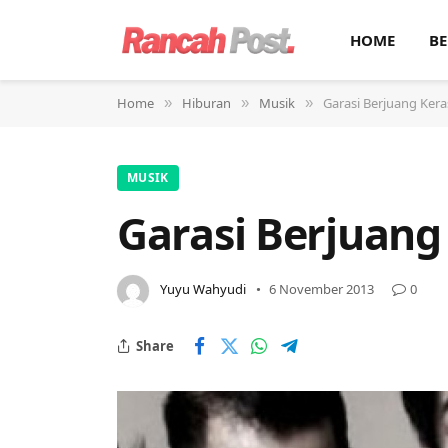
HOME
BE
Home
Hiburan
Musik
Garasi Berjuang Ker
»
»
»
MUSIK
Garasi Berjuang
Yuyu Wahyudi
6 November 2013
0
Share