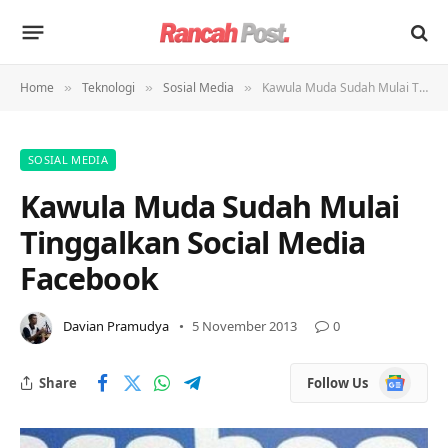
Home
Teknologi
Sosial Media
Kawula Muda Sudah Mulai Tinggalkan Social Media Facebook
»
»
»
SOSIAL MEDIA
Kawula Muda Sudah Mulai
Tinggalkan Social Media
Facebook
Davian Pramudya
5 November 2013
0
Google
Share
Follow Us
News