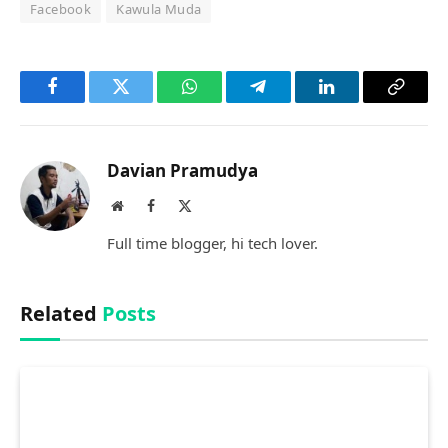
Facebook
Kawula Muda
Facebook
Twitter
WhatsApp
Telegram
LinkedIn
Copy
Link
Davian Pramudya
Website
Facebook
X
(Twitter)
Full time blogger, hi tech lover.
Related
Posts