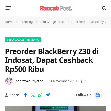
Home
Teknologi
Info Gadget Terbaru
Preorder BlackBerry Z30 di Indosat, Dapat Cashback Rp500 Ribu
»
»
»
INFO GADGET TERBARU
Preorder BlackBerry Z30 di
Indosat, Dapat Cashback
Rp500 Ribu
Ade Yayat Priyatna
14 November 2013
0
Google
Share
Follow Us
News