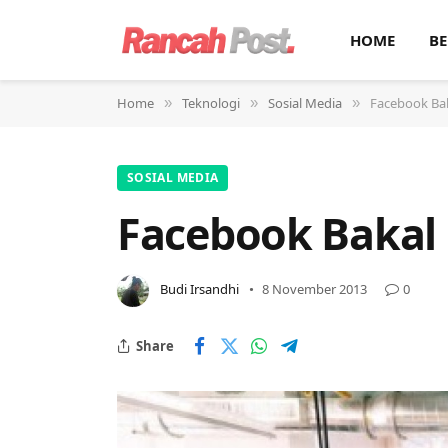
HOME
BE
Home
Teknologi
Sosial Media
Facebook Bak
»
»
»
SOSIAL MEDIA
Facebook Bakal 
Budi Irsandhi
8 November 2013
0
Share