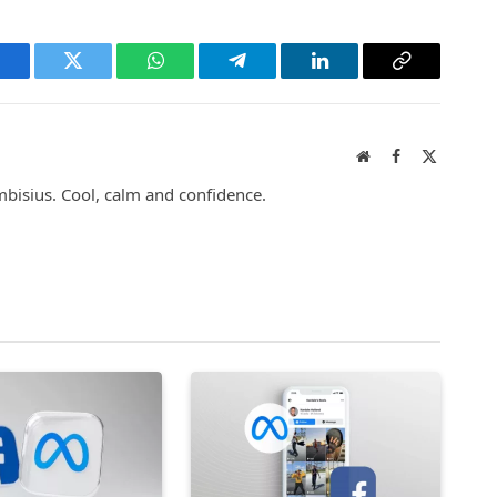
acebook
Twitter
WhatsApp
Telegram
LinkedIn
Copy
Link
Website
Facebook
X
(Twitter)
mbisius. Cool, calm and confidence.