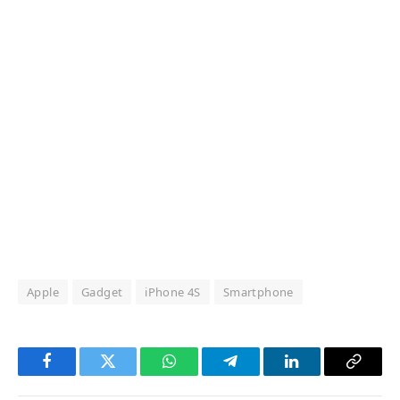
Apple
Gadget
iPhone 4S
Smartphone
Facebook
Twitter
WhatsApp
Telegram
LinkedIn
Copy