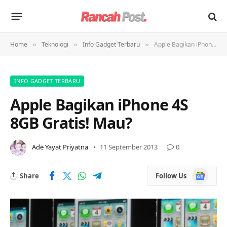
Home
Teknologi
Info Gadget Terbaru
Apple Bagikan iPhone 4S 8GB Gratis! Mau?
»
»
»
INFO GADGET TERBARU
Apple Bagikan iPhone 4S
8GB Gratis! Mau?
Ade Yayat Priyatna
11 September 2013
0
Google
Share
Follow Us
News